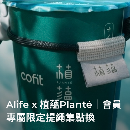
活。
Alife 從籌備第一棟標的物以來，持續關注季節性流感防治情況。
即將參與其中每一位夥伴的健康安全一直是 Alife 籌備工作的重中
之重，我們皆會嚴格遵守衛生署衛生福利部及相關部門的指示。
我們已在 Alife 總部、 Alife FL 與 Alife WCH 內實施防疫及衛生
加強措施，期望能與大家共同提供安心的環境。
共同打造安心的理想生活
・Alife 管理團隊
全面加強辦公空間、合作單位聯繫空間與各往返區域空間的清潔與
消毒作業。
Alife x 植蘊Planté｜會員
增加原有衛生、消毒用品補充頻率，並於主要往返區域設置酒精消
毒噴液。
專屬限定提繩集點換
・參訪者與住戶會員安心生活