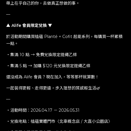
帶上在乎自己的你，去做真正想做的事。
Alife Group
Alife 關係企業
—
▲ Alife 會員限定兌換 ▼
Be A Partner
成為合作夥伴
於活動期間購買植蘊 Planté × Cofit 超能系列，每購買一杯累積
一點。
Book A Tour
預約參訪
・集滿 10 點 → 免費兌換限定提繩乙條
・集滿 5 點 → 加購 $120 元兌換限定提繩乙條
還沒成為 Alife 會員？現在加入，等等那杯就算數！
一起裝得更輕、走得更遠，步入理想的質感輕生活🌿
—
・活動時間：2026.04.17 － 2026.05.31
・兌換地點：植蘊實體門市〈北車概念店 / 大直小公園店〉