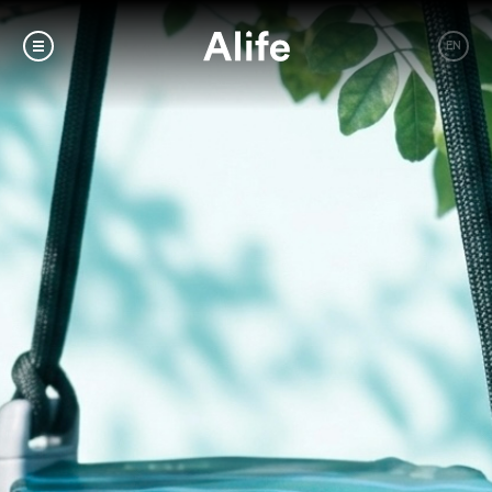
EN
Measures for Influenza
Response.
Alive or not, we’re committed to
Alife.
Alife 與您一起防疫，打造安心的理想生