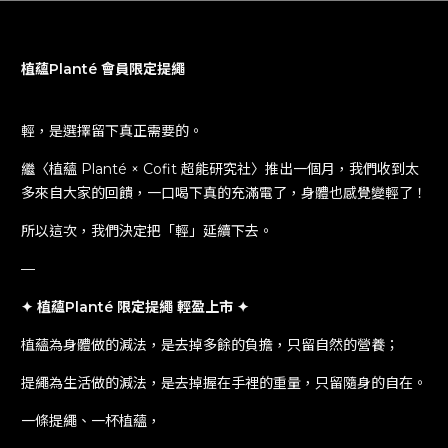
全面加強 Alife FL、Alife WCH 整體環境、公共區域與相關區域
Alifer
的清潔與消毒作業。
成為 Alifer
植蘊Planté 會員限定提繩
電梯、廊道與相關公共區域，維持安全社交距離空間，且提供相關
Find A_life
配套措施。
進入 Alife 生活圈
輕，是選擇留下真正需要的。
Find SAND
成為 SAND 住戶
繼〈植蘊 Planté × Cofit 超能研究社〉推出一個月，我們收到太
如需了解最新情況，請瀏覽衛生署衛生福利部網頁：
多來自大家的回饋，一口喝下真的充滿電了，身體也感覺變輕了！
www.mohw.gov.tw/
SAND Partners
聯盟夥伴
所以這次，我們決定把「輕」延續下去。
—
Press
媒體報導
✦ 植蘊Planté 限定提繩 輕盈上市 ✦
植蘊為身體做的減法，是去掉多餘的負擔，只留自然的營養；
FAQs
常見問題
提繩為生活做的減法，是去掉握在手裡的重量，只留隨身的自在。
Join A Team
一條提繩、一杯植蘊，
加入我們