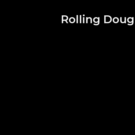
全面加
增加原
Rolling Dou
・參訪
全面加強
電梯、
如需了