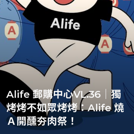
活。
Alife 從籌備第一棟標的物以來，持續關注季節性流感防治情況。
即將參與其中每一位夥伴的健康安全一直是 Alife 籌備工作的重中
之重，我們皆會嚴格遵守衛生署衛生福利部及相關部門的指示。
我們已在 Alife 總部、 Alife FL 與 Alife WCH 內實施防疫及衛生
加強措施，期望能與大家共同提供安心的環境。
共同打造安心的理想生活
・Alife 管理團隊
全面加強辦公空間、合作單位聯繫空間與各往返區域空間的清潔與
Alife 郵購中心VL.36｜獨
消毒作業。
烤烤不如眾烤烤：Alife 燒
增加原有衛生、消毒用品補充頻率，並於主要往返區域設置酒精消
毒噴液。
Ａ開醺夯肉祭！
・參訪者與住戶會員安心生活