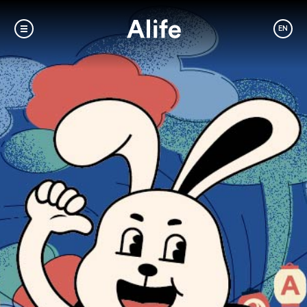
EN
Measures for Influenza
Response.
Alive or not, we’re committed to
Alife.
Alife 與您一起防疫，打造安心的理想生