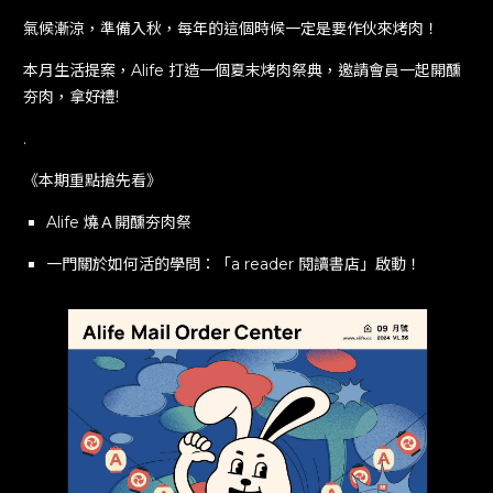
FAQs
氣候漸涼，準備入秋，每年的這個時候一定是要作伙來烤肉！
常見問題
本月生活提案，Alife 打造一個夏末烤肉祭典，邀請會員一起開醺
Join A Team
夯肉，拿好禮!
加入我們
.
Alife Group
Alife 關係企業
《本期重點搶先看》
Alife 燒Ａ開醺夯肉祭
Be A Partner
成為合作夥伴
一門關於如何活的學問：「a reader 閱讀書店」啟動！
Book A Tour
預約參訪