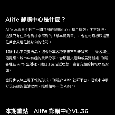
全面加強 Alife FL、Alife WCH 整體環境、公共區域與相關區域
的清潔與消毒作業。
Alife 郵購中心是什麼？
電梯、廊道與相關公共區域，維持安全社交距離空間，且提供相關
配套措施。
Alife 為會員企劃了一間特別的郵購中心，每月開張，固定發行。
這張只有住戶會員才拿得到的「紙本郵購單」，會在每月初派送至
Alifer
成為 Alifer
住戶會員居住據點內的信箱。
如需了解最新情況，請瀏覽衛生署衛生福利部網頁：
www.mohw.gov.tw/
郵購中心不只賣商品，還會分享各種意想不到新鮮事——從各期生
Find A_life
進入 Alife 生活圈
活提案、城市中有趣的景點分享、當期藝文活動或展覽新訊...刊載
各種在 Alife 生活裡，讓日子更貼近理想、豐富有趣的情報以及資
訊。
Find SAND
成為 SAND 住戶
也同步以線上電子報的形式，刊載於 Alife 社群平台，把城市中最
好玩有趣的生活提案，推薦給每一位 Alifer。
SAND Partners
聯盟夥伴
------------
Press
媒體報導
本期重點｜Alife 郵購中心VL.36